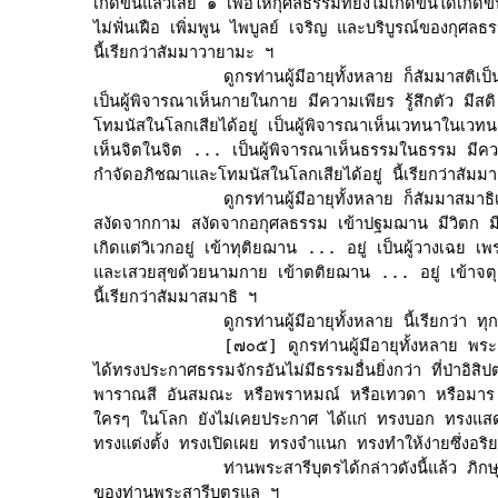
เกิดขึ้นแล้วเสีย ๑ เพื่อให้กุศลธรรมที่ยังไม่เกิดขึ้นได้เกิดขึ
ไม่ฟั่นเฝือ เพิ่มพูน ไพบูลย์ เจริญ และบริบูรณ์ของกุศลธรรม
นี้เรียกว่าสัมมาวายามะ ฯ

             ดูกรท่านผู้มีอายุทั้งหลาย ก็สัมมาสติเป็น
เป็นผู้พิจารณาเห็นกายในกาย มีความเพียร รู้สึกตัว มีส
โทมนัสในโลกเสียได้อยู่ เป็นผู้พิจารณาเห็นเวทนาในเวทน
เห็นจิตในจิต ... เป็นผู้พิจารณาเห็นธรรมในธรรม มีความเ
กำจัดอภิชฌาและโทมนัสในโลกเสียได้อยู่ นี้เรียกว่าสัมมา
             ดูกรท่านผู้มีอายุทั้งหลาย ก็สัมมาสมาธิเป
สงัดจากกาม สงัดจากอกุศลธรรม เข้าปฐมฌาน มีวิตก มีวิ
เกิดแต่วิเวกอยู่ เข้าทุติยฌาน ... อยู่ เป็นผู้วางเฉย เพร
และเสวยสุขด้วยนามกาย เข้าตติยฌาน ... อยู่ เข้าจตุ
นี้เรียกว่าสัมมาสมาธิ ฯ

             ดูกรท่านผู้มีอายุทั้งหลาย นี้เรียกว่า ทุ
             [๗๐๕] ดูกรท่านผู้มีอายุทั้งหลาย พระ
ได้ทรงประกาศธรรมจักรอันไม่มีธรรมอื่นยิ่งกว่า ที่ป่าอิสิ
พาราณสี อันสมณะ หรือพราหมณ์ หรือเทวดา หรือมาร 
ใครๆ ในโลก ยังไม่เคยประกาศ ได้แก่ ทรงบอก ทรงแสดง
ทรงแต่งตั้ง ทรงเปิดเผย ทรงจำแนก ทรงทำให้ง่ายซึ่งอริยส
             ท่านพระสารีบุตรได้กล่าวดังนี้แล้ว ภิกษุเห
ของท่านพระสารีบุตรแล ฯ
