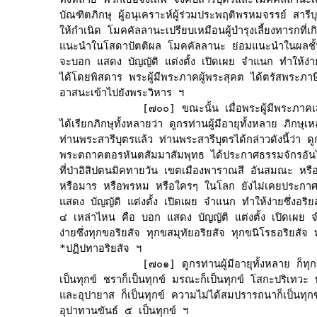
บัณฑิตภิกษุ ผู้อนุเคราะห์ผู้ร่วมประพฤติพรหมจรรย์ สารีบุต
ให้กำเนิด โมคคัลลานะเปรียบเหมือนผู้บำรุงเลี้ยงทารกที่เก
แนะนำในโสดาปัตติผล โมคคัลลานะ ย่อมแนะนำในผลชั้นสู
จะบอก แสดง บัญญัติ แต่งตั้ง เปิดเผย จำแนก ทำให้ง่ายซ
ได้โดยพิสดาร พระผู้มีพระภาคผู้พระสุคต ได้ตรัสพระภาษิต
อาสนะเข้าไปยังพระวิหาร ฯ

             [๗๐๐] ขณะนั้น เมื่อพระผู้มีพระภาคเสด
ได้เรียกภิกษุทั้งหลายว่า ดูกรท่านผู้มีอายุทั้งหลาย ภิกษุเหล
ท่านพระสารีบุตรแล้ว ท่านพระสารีบุตรได้กล่าวดังนี้ว่า ดูกร
พระตถาคตอรหันตสัมมาสัมพุทธ ได้ประกาศธรรมจักรอันไม่ม
ที่ป่าอิสิปตนมิคทายวัน เขตเมืองพาราณสี อันสมณะ หรื
หรือมาร หรือพรหม หรือใครๆ ในโลก ยังไม่เคยประกาศ 
แสดง บัญญัติ แต่งตั้ง เปิดเผย จำแนก ทำให้ง่ายซึ่งอริยส
๔ เหล่าไหน คือ บอก แสดง บัญญัติ แต่งตั้ง เปิดเผย 
ง่ายซึ่งทุกขอริยสัจ ทุกขสมุทัยอริยสัจ ทุกขนิโรธอริยสัจ 
*ปฏิปทาอริยสัจ ฯ

             [๗๐๑] ดูกรท่านผู้มีอายุทั้งหลาย ก็ทุกข
เป็นทุกข์ ชราก็เป็นทุกข์ มรณะก็เป็นทุกข์ โสกะปริเทวะ
และอุปายาส ก็เป็นทุกข์ ความไม่ได้สมปรารถนาก็เป็นทุก
อุปาทานขันธ์ ๕ เป็นทุกข์ ฯ
