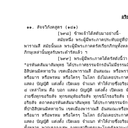
อริ
 ๑๑. สัจจวิภังคสูตร (๑๔๑)

             [๖๙๘] ข้าพเจ้าได้สดับมาอย่างนี้-

             สมัยหนึ่ง พระผู้มีพระภาคประทับอยู่ที่ป่
พาราณสี สมัยนั้นแล พระผู้มีพระภาคตรัสเรียกภิกษุทั้งหลา
ภิกษุเหล่านั้นทูลรับพระดำรัสแล้ว ฯ

             [๖๙๙] พระผู้มีพระภาคได้ตรัสดังนี้ว่า 
*อรหันตสัมมาสัมพุทธ ได้ประกาศธรรมจักรอันไม่มีธรรมอื่นยิ
อิสิปตนมิคทายวัน เขตเมืองพาราณสี อันสมณะ หรือพรา
หรือมาร หรือพรหม หรือใครๆ ในโลก ยังไม่เคยประกาศ 
แสดง บัญญัติ แต่งตั้ง เปิดเผย จำแนก ทำให้ง่ายซึ่งอริยส
๔ เหล่าไหน คือ บอก แสดง บัญญัติ แต่งตั้ง เปิดเผย 
ง่ายซึ่งทุกขอริยสัจ ทุกขสมุทัยอริยสัจ ทุกขนิโรธอริยสัจ 
อริยสัจ ตถาคตอรหันตสัมมาสัมพุทธ ได้ประกาศธรรมจักรอัน
ที่ป่าอิสิปตนมิคทายวัน เขตเมืองพาราณสี อันสมณะหรือ
หรือมาร หรือพรหม หรือใครๆ ในโลก ยังไม่เคยประกาศ 
แสดง บัญญัติ แต่งตั้ง เปิดเผย จำแนก ทำให้ง่ายซึ่งอริยสั
ทั้งหลาย พวกเธอจงเสพ จงคบสารีบุตรและโมคคัลลานะเถิด ท