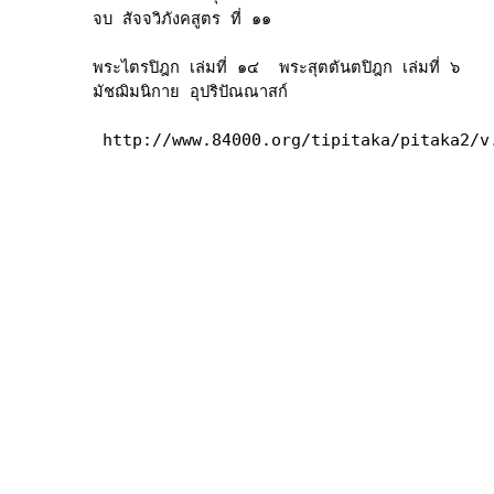
จบ สัจจวิภังคสูตร ที่ ๑๑

พระไตรปิฎก เล่มที่ ๑๔  พระสุตตันตปิฎก เล่มที่ ๖

มัชฌิมนิกาย อุปริปัณณาสก์
