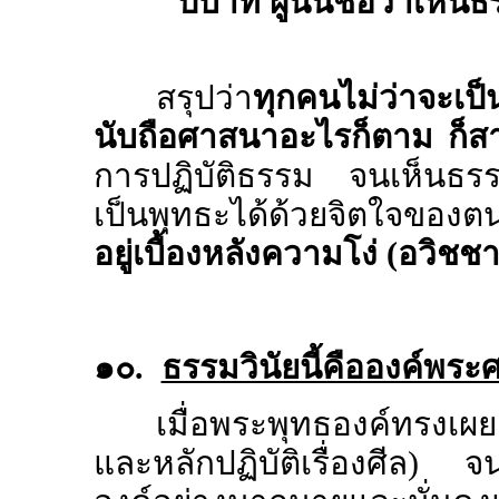
ปบาท ผู้นั้นชื่อว่าเห็น
สรุปว่า
ทุกคนไม่ว่าจะเป
นับถือศาสนาอะไรก็ตาม ก็สา
การปฏิบัติธรรม จนเห็นธ
เป็นพุทธะได้ด้วยจิตใจขอ
อยู่เบื้องหลังความโง่ (อวิชช
๑๐.
ธรรมวินัยนี้คือองค์พร
เมื่อพระพุทธองค์ทรง
และหลักปฏิบัติเรื่องศีล) จ