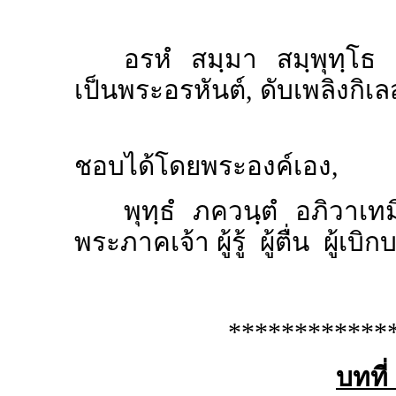
อรหํ สมฺมา สมฺพุทฺโธ
เป็นพระอรหันต์, ดับเพลิงกิเล
เพลิงทุกข์
ชอบได้โดยพระองค์เอง,
พุทฺธํ ภควนฺตํ อภิวาเทม
พระภาคเจ้า ผู้รู้ ผู้ตื่น ผู้เบิ
************
บทที