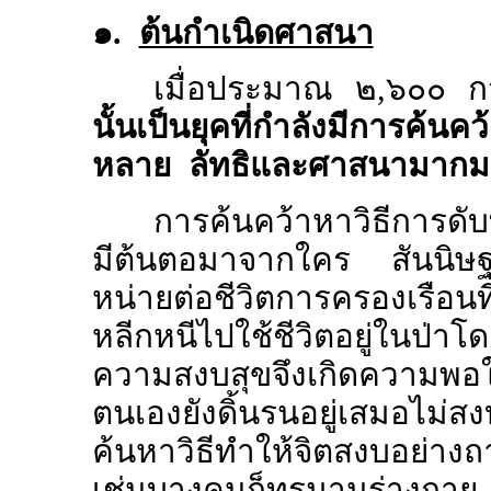
๑.
ต้นกำเนิดศาสนา
เมื่อประมาณ ๒,๖๐๐ ก
นั้นเป็นยุคที่กำลังมีการค้นคว
หลาย ลัทธิและศาสนามากมายไ
การค้นคว้าหาวิธีการดับทุ
มีต้นตอมาจากใคร สันนิษฐานไ
หน่ายต่อชีวิตการครองเรือน
หลีกหนีไปใช้ชีวิตอยู่ในป่าโดย
ความสงบสุขจึงเกิดความพอ
ตนเองยังดิ้นรนอยู่เสมอไ
ค้นหาวิธีทำให้จิตสงบอย่า
เช่นบางคนก็ทรมานร่างกาย