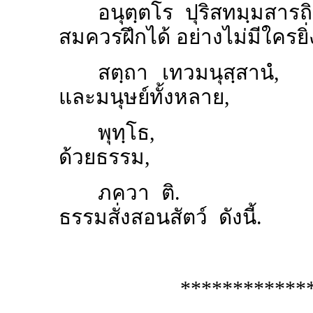
อนุตฺตโร ปุริสทมฺมสาร
สมควรฝึกได้ อย่างไม่มีใครยิ่
สตฺถา เทวมนุสฺสา
และมนุษย์ทั้งหลาย,
พุทฺโธ, เป็นผู้
ด้วยธรรม,
ภควา ติ. เป็น
ธรรมสั่งสอนสัตว์ ดังนี้.
************