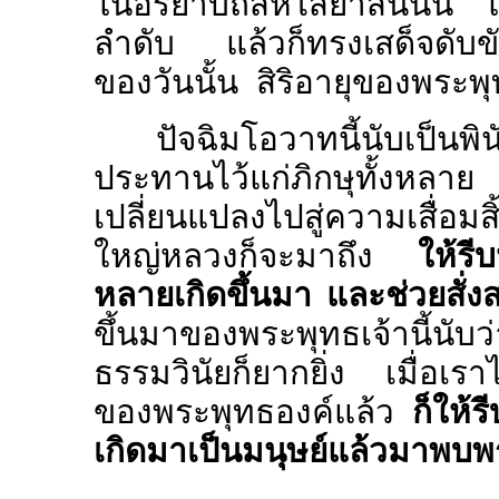
ในอิริยาบถสีหไสยาสน์นั้
ลำดับ แล้วก็ทรงเสด็จดับขั
ของวันนั้น สิริอายุของพระ
ปัจฉิมโอวาทนี้นับเป็นพ
ประทานไว้แก่ภิกษุทั้งหลาย 
เปลี่ยนแปลงไปสู่ความเสื่อม
ใหญ่หลวงก็จะมาถึง
ให้รีบ
หลายเกิดขึ้นมา และช่วยสั่งส
ขึ้นมาของพระพุทธเจ้านี้นับ
ธรรมวินัยก็ยากยิ่ง เมื่อเร
ของพระพุทธองค์แล้ว
ก็ให้ร
เกิดมาเป็นมนุษย์แล้วมาพบ