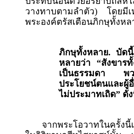
ประทับนอนด้วยอิริยาบถส
วางทาบตามลำตัว) โดยมีเหล
พระองค์ตรัสเตือนภิกษุทั้งหลา
ภิกษุทั้งหลาย. บัดน
หลายว่า
“
สังขารท
เป็นธรรมดา พวก
ประโยชน์ตนและผู้อื
ไม่ประมาทเถิด
”
ดังน
จากพระโอวาทในครั้งนี้แ