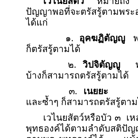
เวไนยสัตว์
หมายถึ
ปัญญาพอที่จะตรัสรู้ตามพร
ได้แก่
๑.
อุคฆฏิตัญญู
พว
ก็ตรัสรู้ตามได้
๒.
วิปจิตัญญู
พวก
บ้างก็สามารถตรัสรู้ตามได้
๓.
เนยยะ
พวกที
และซ้ำๆ ก็สามารถตรัสรู้ตาม
เวไนยสัตว์หรือบัว ๓ เหล่
พุทธองค์ได้ตามลำดับสติปัญญ