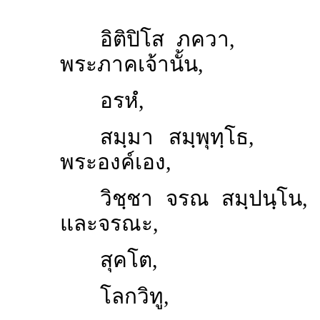
อิติปิโส ภควา,
พระภาคเจ้านั้น,
อรหํ,
สมฺมา สมฺพุทฺโธ,
พระองค์เอง,
วิชฺชา จรณ สมฺปนฺโน,
และจรณะ,
สุคโต,
โลกวิทู, เป็นผู