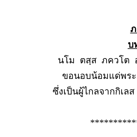
ภ
บ
นโม ตสฺส ภควโต อร
ขอนอบน้อมแด่พระผู
ซึ่งเป็นผู้ไกลจากกิเล
**********