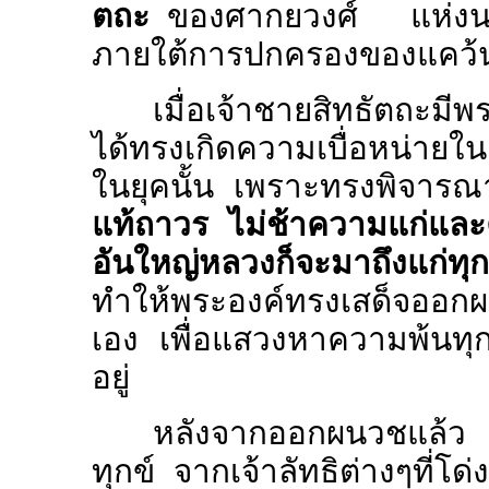
ตถะ
ของศากยวงศ์ แห่งนครกบ
ภายใต้การปกครองของแคว้น
เมื่อเจ้าชายสิทธัตถะ
ได้ทรงเกิดความเบื่อหน่ายในค
ในยุคนั้น เพราะทรงพิจารณา
แท้ถาวร ไม่ช้าความแก่และ
อันใหญ่หลวงก็จะมาถึงแก่ทุกช
ทำให้พระองค์ทรงเสด็จออก
เอง เพื่อแสวงหาความพ้นทุกข
อยู่
หลังจากออกผนวชแล้ว ได
ทุกข์ จากเจ้าลัทธิต่างๆที่โด