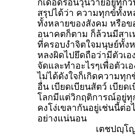
ก็เดือดร้อนวุ่นวายอยู่ทุกวัน
สรุปได้ว่า ความทุกข์ทั้ง
ทั้งหลายของสังคม หรือขอ
อนาคตก็ตาม ก็ล้วนมีสา
ที่ครอบงำจิตใจมนุษย์ทั้งห
หลงผิดไปยึดถือว่ามีตัวเอ
จัดและทำอะไรๆเพื่อตัวเอง 
ไม่ได้ดังใจก็เกิดความทุกข์
อื่น เบียดเบียนสัตว์ เบีย
โลกมีแต่วิกฤติการณ์อยู่ทุ
คงโง่เขลากันอยู่เช่นนี้ต
อย่างแน่นอน
เตชปญฺโญ