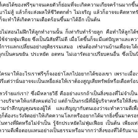
ี่เคยได้ของฟรีๆมาจนเคยตัวก็ย่อมที่จะเกิดความเกียจคร้านมากขึ้น
ม่สู้ แล้วก็จะส่งผลให้ชีวิตตกต่ำ ไม่เจริญ แล้วก็อาจจะคิดหาทร
ก็จะทำให้เกิดความเดือดร้อนขึ้นมาได้อีก เป็นต้น
ยไม่สอนไม่ฝึกให้ลูกทำงานนั้น ก็เท่ากับทำร้ายลูก คือทำให้ลูกได
ายฟุ่มเฟือย ซึ่งเป็นนิสัยที่ไม่ดี เมื่อโตขึ้นก็จะมีแต่ปัญหาและความ
้องมีการแลกเปลี่ยนอย่างยุติธรรมเสมอ เช่นต้องทำงานบ้านเพื่อจะไ
กเป็นคนขยัน ประหยัด อดทน ไม่เอารัดเอาเปรียบคนอื่น ซึ่งเป็นนิสั
ีใครมาให้อะไรเราฟรีๆก็จงอย่าโลภไปอยากได้ของเขา เพราะเมื่อ
แต่ว่านั่นอาจจะเป็นเหยื่อล่อให้เราต้องสูญเสียทรัพย์หรือเดือดร
วร้ายแก่เรา? ซึ่งมีหลายวิธี คืออย่างแรกถ้าเป็นสิ่งของที่ไม่จำเป็
บริจาคให้แก่สังคมต่อไป แต่ถ้าเป็นกรณีที่มีผู้บริจาคหรือให้สิ่งขอ
ิตสำรวมรำลึกบุญคุณของผู้ให้ และสัญญากับตนเองว่าจะทำความดี
ีๆก็ต้องระวังจิตอย่าให้เกิดความโลภหรืออยากได้มากยิ่งขึ้นมาครอบง
ในทางที่ผิดหรือไม่จำเป็น รู้จักประหยัดไม่ฟุ่มเฟือย เป็นต้น เพียงเท
ความดีเพื่อตอบแทนอย่างเป็นธรรมหรือมากกว่าสิ่งของที่ได้รับมาแ