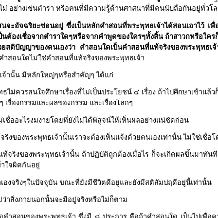
ไม่ อย่างเช่นตำรา หรือคนที่มีความรู้ด้านศาสนาที่มีคนนับถือกันอยู่ทั่วโ
นจะอัจฉริยะซ่อนอยู่ ซึ่งเป็นหลักคำสอนที่พระพุทธเจ้าได้สอนเอาไว้ เพื
เป็นต้องเชื่อจากตำราใดๆหรือจากคำพูดของใครๆทั้งสิ้น ถ้าสาวกหรือใครก
ด้วยสติปัญญาของตนเองว่า คำสอนใดเป็นคำสอนที่แท้จริงของพระพุทธเจ้
า คำสอนใดไม่ใช่คำสอนที่แท้จริงของพระพุทธเจ้า
านั้น มีหลักใหญ่ๆหรือสำคัญๆ ได้แก่
ธไม่ควรสนใจศึกษาเรื่องที่ไม่เป็นประโยชน์ ๔ เรื่อง ถ้าไปศึกษาเข้าแล้วก็
ูงๆ เรื่องกรรมและผลของกรรม และเรื่องโลกๆ
เชื่ออะไรงมงายโดยที่ยังไม่ได้พิสูจน์ให้เห็นผลอย่างแน่ชัดก่อน
้จริงของพระพุทธเจ้านั้นเราจะต้องเห็นแจ้งด้วยตนเองเท่านั้น ไม่ใช่เชื่อโ
จริงของพระพุทธเจ้านั้น ถ้าปฏิบัติถูกต้องเมื่อไร ก็จะเกิดผลขึ้นมาทันทีเม
้าใจผิดกันอยู่
งๆในปัจจุบัน ขณะที่ยังมีชีวิตดีอยู่และยังมีสติสัมปฤดีอยู่นี้เท่านั้น
่ว่าสิ่งภายนอกนั้นจะมีอยู่จริงหรือไม่ก็ตาม
ือคำสอนของพระพุทธเจ้า ซึ่งมี ๘ ประการ คือถ้าคำสอนใด เป็นไปเพื่อ