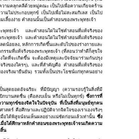
อความคลุกคลีด้วยหมู่คณะ เป็นไปเพื่อความเกียจคร้าน
ามไม่ประกอบทุกข์ เป็นไปเพื่อไม่สะสมกิเลส เป็นไป
วามเลี้ยงง่าย คำสอนนั้นเป็นคำสอนของพระพุทธเจ้า
พระพุทธเจ้า และคำสอนใดไม่ใช่คำสอนที่แท้จริงของ
งพระพุทธเจ้า และคำสอนใดไม่ใช่คำสอนที่แท้จริงของ
บันลดน้อยลง, หลักการเกิดขึ้นและดับไปของร่างกายและ
รรมที่แท้จริงของพระพุทธเจ้า (ที่สอนว่าทำดีก็สุขใจ
งใดที่จะเกิดขึ้น จะต้องมีเหตุและปัจจัยมาร่วมกันปรุง
แท้จริงของใครๆ), และที่สำคัญคือ คำสอนที่แท้จริงของ
ีของจริงมายืนยัน) รวมทั้งเป็นประโยชน์แก่ทุกคนอย่าง
ือเป็นสุดยอดอัจฉริยะ ที่มีปัญญา (ความรอบรู้ในสิ่งที่มี
ะเบิกบานสดชื่น (คือสงบเย็น หรือไม่เป็นทุกข์)
ซึ่งการที่
วามทุกข์ของจิตใจในปัจจุบัน ที่เป็นสิ่งที่มนุษย์ทุกคน
าศาสตร์ คือศึกษาและปฏิบัติจากจิตใจของเราเองจริงๆ
มื่อได้พิสูจน์จนเห็นผลอย่างแน่ชัดก่อนแล้วเท่านั้น
ซึ่ง
 เมื่อได้ศึกษาหลักคำสอนของพระพุทธเจ้าจนเกิดความ
สิ้น