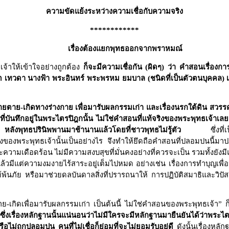
ความขัดแย้งระหว่างความเชื่อกับความจริง
************
เรื่องต้องแยกพุทธออกจากพราหมณ์
จ้าให้เข้าใจอย่างถูกต้อง
ก็จะมีความเชื่อกัน (ผิดๆ) ว่า คำสอนเรื่องก
ปรต เทวดา นางฟ้า พระอินทร์ พระพรหม ยมบาล (ชนิดที่เป็นตัวตนบุคคล) เป็
ายตาย-เกิดทางร่างกาย เพื่อมารับผลกรรมเก่า และเรื่องนรกใต้ดิน สวรรค์
ที่บันทึกอยู่ในพระไตรปิฎกนั้น ไม่ใช่คำสอนที่แท้จริงของพระพุทธเจ้
ังพุทธปรินิพพานมาช้านานแล้วโดยที่ชาวพุทธไม่รู้ตัว
ซึ่งที่เป็นเ
้จริงของพระพุทธเจ้านั้นเป็นอย่างไร จึงทำให้ยึดถือคำสอนที่ปลอมปนนี้มา
วามเดือดร้อน ไม่มีความสงบสุขที่มั่นคงอย่างที่ควรจะเป็น รวมทั้งยังมีแต
มีแต่ความงมงายไร้สาระอยู่เต็มไปหมด อย่างเช่น เรื่องการทำบุญเพื่อหวั
ให้พ้นภัย หรือมาช่วยดลบันดาลสิ่งที่ปรารถนาให้ การปฏิบัติสมาธิและวิปั
ตาย-เกิดเพื่อมารับผลกรรมเก่า เป็นต้นนี้ ไม่ใช่คำสอนของพระพุทธเจ้า”
?
ซึ่งเรื่องหลักฐานนั้นแน่นอนว่าไม่มีใครจะมีหลักฐานมายืนยันได้ว่าพ
ม่ถูกปลอมปน คนที่ไม่เชื่อก็ย่อมที่จะไม่ยอมรับอยู่ดี
ดังนั้นเรื่องหลัก