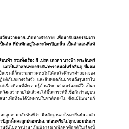
ารเวียนว่ายตาย-เกิดทางร่างกาย เพื่อมารับผลกรรมเก่า
นต้น ที่บันทึกอยู่ในพระไตรปิฎกนั้น เป็นคำสอนที่แท้
บนฟ้า รวมทั้งเรื่อง ผี เปรต เทวดา นางฟ้า พระอินทร์
าเลย แต่เป็นคำสอนของศาสนาพราหมณ์หรือฮินดู ที่ผสม
ช่นนี้ก็เพราะชาวพุทธไม่ได้สนใจศึกษาคำสอนของ
ปฏิบัติกันอย่างจริงจัง และสืบทอดกันมาจนถึงรุ่นเราใน
่เรื่องที่คนที่มีความรู้ด้านวิทยาศาสตร์และมีใจเป็นก
งผลว่าตายไปแล้วจะได้ขึ้นสวรรค์ที่เชื่อกันว่าอยู่บน
สสนาเพื่อที่จะได้นิพพานในชาติต่อๆไป ซึ่งแม้นิพพานก็
 ก็จะถูกถามกลับทันทีว่า มีหลักฐานอะไรมายืนยันว่าคำ
ระไตรปิฎกนั้นจะถูกปลอมปนมาก่อนหรือไม่ถูกปลอมปนมา
ฐานจึงไม่ควรนำมาเป็นพิจารณาเพื่อหาข้อยุติในเรื่องนี้