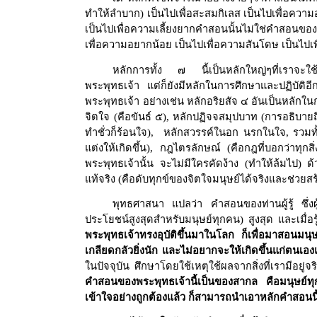
ทำให้ลำบาก) เป็นไปเพื่อสะสมกิเลส เป็นไปเพื่อความ
เป็นไปเพื่อความเลี้ยงยากคำสอนนั้นไม่ใช่คำสอนขอ
เพื่อความอยากน้อย เป็นไปเพื่อความสันโดษ เป็นไปเ
หลักการทั้ง ๗ นี้เป็นหลักใหญ่ๆที่เราจะใช
พระพุทธเจ้า แต่ก็ยังมีหลักในการศึกษาและปฏิบัติ
พระพุทธเจ้า อย่างเช่น หลักอริยสัจ ๔ อันเป็นหลักใ
จิตใจ (คือขันธ์ ๕), หลักปฏิจจสมุปบาท (การอธิบาย
ทำชั่วก็ร้อนใจ), หลักสวรรค์ในอก นรกในใจ, รวมทั้งเร
แต่งให้เกิดขึ้น), กฎไตรลักษณ์ (คือกฎที่บอกว่าทุกส
พระพุทธเจ้านั้น จะไม่มีใครคัดง้าง (ทำให้ล้มไป) ด
แท้จริง (คือดับทุกข์ของจิตใจมนุษย์ได้จริงและช่วยสร
พุทธศาสนา แปลว่า คำสอนของท่านผู้รู้ ซึ่งผู้รู้
ประโยชน์สูงสุดสำหรับมนุษย์ทุกคน) สูงสุด และเมื่อรู
พระพุทธเจ้าทรงอุบัติขึ้นมาในโลก ก็เพื่อมาสอนมนุษย์
เกลียดกลัวยิ่งนัก และไม่อยากจะให้เกิดขึ้นแก่ตนเอ
ในปัจจุบัน ศึกษาโดยใช้เหตุใช้ผลจากสิ่งที่เรามีอยู่จ
คำสอนของพระพุทธเจ้านี้เป็นของสากล คือมนุษย์ทุก
เข้าใจอย่างถูกต้องแล้ว ก็สามารถนำเอาหลักคำสอนนี้ไป