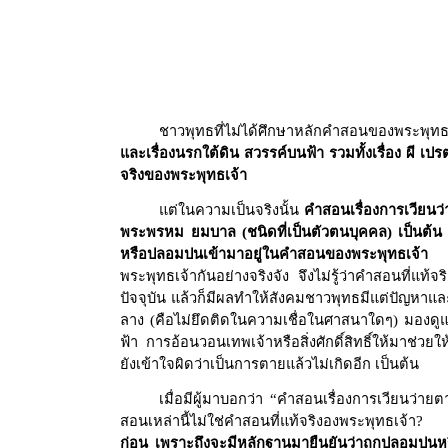
ชาวพุทธที่ไม่ได้ศึกษาหลักคำสอนของพระพุทธเ
และเรื่องนรกใต้ดิน สวรรค์บนฟ้า รวมทั้งเรื่อง ผี เ
จริงของพระพุทธเจ้า
แต่ในความเป็นจริงนั้น
คำสอนเรื่องการเวียนว่
พระพรหม ยมบาล (ชนิดที่เป็นตัวตนบุคคล) เป็นต้น 
หรือปลอมปนเข้ามาอยู่ในคำสอนของพระพุทธเจ้า หล
พระพุทธเจ้ากันอย่างจริงจัง จึงไม่รู้ว่าคำสอนที่แท
ปัจจุบัน แล้วก็มีผลทำให้สังคมชาวพุทธมีแต่ปัญหาและค
ลาง (คือไม่ยึดติดในความเชื่อในศาสนาใดๆ) มองดูแล้ว
ฟ้า การอ้อนวอนเทพเจ้าหรือสิ่งศักดิ์สิทธิ์ให้มาช่วย
ยังเข้าใจผิดว่าเป็นการตายแล้วไม่เกิดอีก เป็นต้น
เมื่อมีผู้มาบอกว่า “คำสอนเรื่องการเวียนว่าย
สอนเหล่านี้ไม่ใช่คำสอนที่แท้จริงองพระพุทธเจ้า
ก่อน เพราะถึงจะมีหลักฐานมายืนยันว่าถูกปลอมปนหรือไ