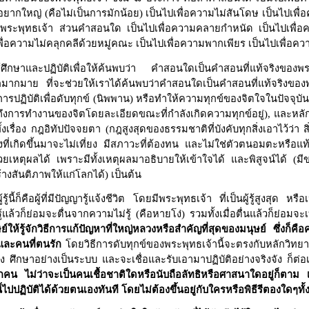
อยากใหญ่ (คือไม่เป็นการมักน้อย) เป็นไปเพื่อความไม่สันโดษ เป็นไปเพื่
งพระพุทธเจ้า ส่วนคำสอนใด เป็นไปเพื่อความคลายกำหนัด เป็นไปเพื่อคว
พื่อความไม่คลุกคลีด้วยหมู่คณะ เป็นไปเพื่อความพากเพียร เป็นไปเพื่อค
้ศึกษาและปฏิบัติเพื่อให้ค้นพบว่า คำสอนใดเป็นคำสอนที่แท้จริงของ
อีกมากมาย ที่จะช่วยให้เราได้ค้นพบว่าคำสอนใดเป็นคำสอนที่แท้จริงขอ
นการปฏิบัติเพื่อดับทุกข์ (นิพพาน) หรือทำให้ความทุกข์ของจิตใจในปัจจุ
ถึงการทำงานของจิตโดยละเอียดขณะที่กำลังเกิดความทุกข์อยู่), และหลักก
ื่อง กฎอิทัปปัจจยตา (กฎสูงสุดของธรรมชาติที่บังคับทุกสิ่งเอาไว้ว่า สิ่
ิ่งที่เกิดขึ้นมาจะไม่เที่ยง มีสภาวะที่ต้องทน และไม่ใช่ตัวตนอมตะหรือ
้วยเหตุผลได้ เพราะมีทั้งเหตุผลมาอธิบายให้เข้าใจได้ และพิสูจน์ได้ (ม
้างสันติภาพให้แก่โลกได้) เป็นต้น
นี้ก็คือผู้ที่มีปัญญารู้แจ้งชีวิต โดยมีพระพุทธเจ้า ที่เป็นผู้รู้สูงสุด หร
้แล้วก็ย่อมจะตื่นจากความไม่รู้ (คือหายโง่) รวมทั้งเมื่อตื่นแล้วก็ย่อมจ
ให้รู้จักวิธีการแก้ปัญหาที่ใหญ่หลวงหรือสำคัญที่สุดของมนุษย์ ซึ่งก็คือค
งและคนที่ตนรัก
โดยวิธีการดับทุกข์ของพระพุทธเจ้านี้จะตรงกับหลักวิทย
ริง ศึกษาอย่างเป็นระบบ และจะเชื่อและรับเอามาปฏิบัติอย่างจริงจัง ก็ต่อเ
คน ไม่ว่าจะเป็นคนเชื้อชาติใดหรือนับถือลัทธิหรือศาสนาใดอยู่ก็ตาม
ปฏิบัติได้ด้วยตนเองทันที โดยไม่ต้องขึ้นอยู่กับใครหรือพิธีรีตองใดๆทั้ง