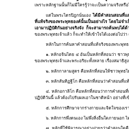
เพราะหลักฐานนั้นก็ไม่มีใครรู้ว่าจะเป็นความจริงหรือ
แต่ในพระไตรปิฎกนั่นเอง
ได้มีคำสอนสอนที่แส
ที่แท้จริงของพระพุทธองค์นั้นเป็นอย่างไร โดยไม่จำ
เอามาปฏิบัติกันอย่างจริงจัง ก็จะสามารถค้นพบได้
ของพระพุทธเจ้าแล้ว ก็จะทำให้เข้าใจได้เองต่อไปว่
หลักในการค้นหาคำสอนที่แท้จริงของพระพุทธเจ้
๑. หลักอจินไตย ๔ อันเป็นหลักที่สอนว่า ชาวพุท
ของพระพุทธเจ้าและพระอริยะทั้งหลาย เรื่องสมาธิส
๒. หลักกาลามสูตร คือหลักที่สอนให้ชาวพุทธไม่
๓. หลักสันทิฏฐิโก คือหลักที่สอนว่าคำสอนที่แท
๔. หลักอกาลิโก คือหลักที่สอนว่าการคำสอนที่แท้
ปฏิบัติวันนี้ แล้วต้องไปรับผลเอาในชาติหน้า อย่างที่เข
๕. หลักการศึกษาจากร่างกายและจิตใจของเราเองจริ
๖. หลักการพึ่งตนเอง ไม่พึ่งสิ่งอื่นใดภายนอก ไม
๗. หลักที่ใช้พิจารณาอย่างง่ายๆว่าคำสอนใดค