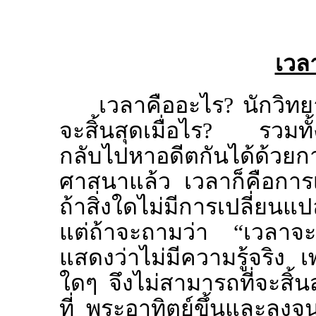
เวล
เวลาคืออะไร? นักวิท
จะสิ้นสุดเมื่อไร? รวมทั
กลับไปหาอดีตกันได้ด้วยกา
ศาสนาแล้ว เวลาก็คือการเป
ถ้าสิ่งใดไม่มีการเปลี่ยนแ
แต่ถ้าจะถามว่า “เวลาจะสิ้น
แสดงว่าไม่มีความรู้จริง เ
ใดๆ จึงไม่สามารถที่จะสิ้น
ที่ พระอาทิตย์ขึ้นและลงจ