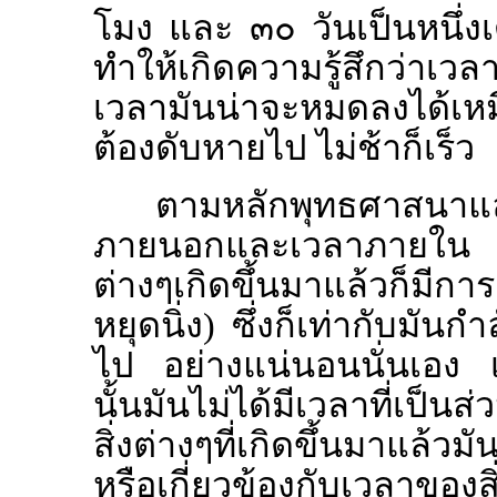
โมง และ ๓๐ วันเป็นหนึ่งเดื
ทำให้เกิดความรู้สึกว่าเวล
เวลามันน่าจะหมดลงได้เหมือน
ต้องดับหายไป ไม่ช้าก็เร็ว
ตามหลักพุทธศาสนาแล้
ภายนอกและเวลาภายใน ซึ
ต่างๆเกิดขึ้นมาแล้วก็มีกา
หยุดนิ่ง) ซึ่งก็เท่ากับมั
ไป อย่างแน่นอนนั่นเอง เมื
นั้นมันไม่ได้มีเวลาที่เป็น
สิ่งต่างๆที่เกิดขึ้นมาแล้ว
หรือเกี่ยวข้องกับเวลาของ