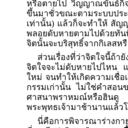
หรือตายไป วิญญาณขันธ์ก็
ขึ้นมาชั่วขณะตามระบบประส
เท่านั้น) แล้วก็จะทำให้ สั
พลอยดับหายตามไปด้วยทันที 
จิตนั้นจะบริสุทธิ์จากกิเลสห
ส่วนเรื่องที่ว่าจิตใจนี้ถ้
จิตใจจะไม่ดับหายไปไหน แต
ใหม่ จนทำให้เกิดความเชื่อเร
กรรมเก่านั้น ไม่ใช่คำสอน
ศาสนาพราหมณ์หรือฮินดู 
พระพุทธเจ้ามาช้านานแล้วโดย
นี่คือการพิจารณาร่างกา