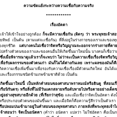
ความขัดแย้งระหว่างความเชื่อกับความจริง
************
เรื่องอัตตา
จ้าให้เข้าใจอย่างถูกต้อง
ก็จะมีความเชื่อกัน (ผิดๆ) ว่า พระพุทธเจ้าสอน
ิพย์ เป็นต้น (ตามแต่จะเชื่อกัน) ที่สิ่งอยู่ในร่างกายของเราและของทุ
ของทุกชีวิต
แต่บางคนไม่เชื่อว่าจิตหรือวิญญาณจะออกจากร่างกายที่ตายไปแล
่จะไปสร้างตัวตนของเราและของคนอื่นให้เกิดขึ้นมาใหม่นั้น บางคนก็เชื่อว่าเ
ซึ่งเมื่อพิจารณาดูแล้วเราก็จะพบว่า ไม่ว่าจะเป็นความเชื่อเรื่องจิตหรื
เพื่อรับผลกรรมของตัวตนเก่า มันก็ไม่ได้ต่างกันเลย เพราะผลของมันก็ค
เกิดความเชื่อเพิ่มขึ้นมาเพื่อรองรับความเชื่อเรื่องมีตัวตนเกิดใหม่ อันได้
ละเรื่องกรรมชนิดข้ามภพข้ามชาติด้วย เป็นต้น
ตนเกิดขึ้นมาใหม่นี้ เป็นหลักคำสอนของศาสนาพราหมณ์หรือฮินดู ที่สอนเรื
 (หรือนิรันดร) หรือสิ่งที่ไม่มีวันแตกสลายหรือดับหายไปหรือตายอย่างเด
ยู่อย่างสุขสบายอีกด้วย (ที่เรียกว่าสุขัง)
และเมื่อเชื่อว่าจิตเป็นอัตตา ดั
งหรือประกอบตัวตนของมันขึ้นมา และเมื่อจิตก็คือความรู้สึกว่าเป็นตัวเรา
้ผสมหรือปลอมปนเข้ามาอยู่ในคำสอนของพุทธศาสนา ภายหลังที่พระพุทธเจ้าได
เจ้าสอนว่า จิตเป็นอนัตตา
(คำว่า อนัตตา แปลว่า ไม่ใช่อัตตา คือเป็นก