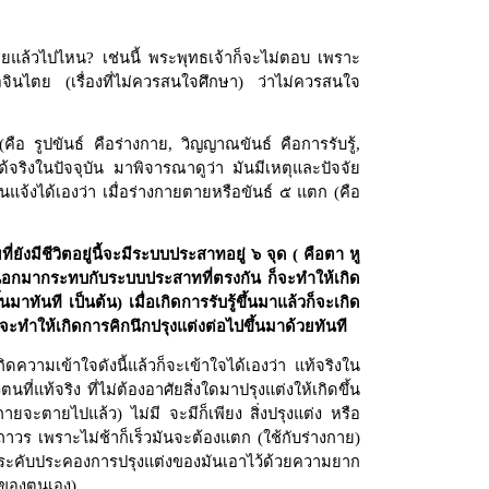
ตายแล้วไปไหน
?
เช่นนี้ พระพุทธเจ้าก็จะไม่ตอบ เพราะ
ลักอจินไตย (เรื่องที่ไม่ควรสนใจศึกษา) ว่าไม่ควรสนใจ
คือ รูปขันธ์ คือร่างกาย
,
วิญญาณขันธ์ คือการรับรู้
,
ได้จริงในปัจจุบัน มาพิจารณาดูว่า มันมีเหตุและปัจจัย
นแจ้งได้เองว่า เมื่อร่างกายตายหรือขันธ์ ๕ แตก (คือ
่ยังมีชีวิตอยู่นี้จะมีระบบประสาทอยู่ ๖ จุด ( คือตา หู
่งภายนอกมากระทบกับระบบประสาทที่ตรงกัน ก็จะทำให้เกิด
ทันที เป็นต้น) เมื่อเกิดการรับรู้ขึ้นมาแล้วก็จะเกิด
แล้วก็จะทำให้เกิดการคิกนึกปรุงแต่งต่อไปขึ้นมาด้วยทันที
ิดความเข้าใจดังนี้แล้วก็จะเข้าใจได้เองว่า แท้จริงใน
่แท้จริง ที่ไม่ต้องอาศัยสิ่งใดมาปรุงแต่งให้เกิดขึ้น
ายจะตายไปแล้ว) ไม่มี จะมีก็เพียง สิ่งปรุงแต่ง หรือ
ได้ถาวร เพราะไม่ช้าก็เร็วมันจะต้องแตก (ใช้กับร่างกาย)
นที่จะประคับประคองการปรุงแต่งของมันเอาไว้ด้วยความยาก
วตนของตนเอง)