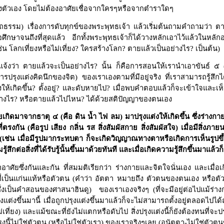
งตัวเอง โดยไม่ต้องอาศัยเชื่อจากใครๆหรือจากตำราใดๆ
ธรรม) เรื่องการดับทุกข์ของพระพุทธเจ้า แล้วเริ่มต้นถามคำถามว่า 
มื่อศึกษาจนถึงที่สุดแล้ว อีกทั้งพระพุทธเจ้าก็ได้วางหลักเอาไว้แล้วในห
ช่น โลกเที่ยงหรือไม่เที่ยง
?
ใครสร้างโลก
?
ตายแล้วเป็นอย่างไร
?
เป็นต้น)
จ้งว่า ตายแล้วจะเป็นอย่างไร
?
นั้น ก็คือการสอนให้เรานำเอาขันธ์ ๕ (
ารปรุงแต่งคิดนึกของจิต) ของเราเองตามที่มีอยู่จริง ที่เราสามารถรู้สึก
ให้เกิดขึ้น
?
ตั้งอยู่
?
และดับหายไป
?
เมื่อพบคำตอบแล้วก็จะเข้าใจและเห็
่างไร
?
หรือตายแล้วไปไหน
?
ได้ด้วยสติปัญญาของตนเอง
ยเกิดมาจากธาตุ ๔ (คือ ดิน น้ำ ไฟ ลม) มาปรุงแต่งให้เกิดขึ้น ซึ่งร่างกายที
ี่ตรงกัน (คือรูป เสียง กลิ่น รส สิ่งสัมผัสกาย สิ่งสัมผัสใจ) เมื่อมีสิ
เช่น เมื่อมีรูปมากระทบตา ก็จะเกิดวิญญาณทางตาหรือเกิดการเห็นรูปขึ้นมา
ามรู้สึกต่อสิ่งที่ได้รับรู้นั้นขึ้นมาด้วยทันที และเมื่อเกิดความรู้สึกขึ้นมา
อาศัยซึ่งกันและกัน ที่สมมติเรียกว่า ร่างกายและจิตใจนั่นเอง และเมื่อเก
่เป็นแก่นแท้หรือตัวตน (คำว่า อัตตา หมายถึง ตัวตนของตนเอง หรือตัวตนที
ึ่งเป็นคำสอนของศาสนาฮินดู) ของเราเองจริงๆ (ที่จะมีอยู่ต่อไปแม้ร่างก
ปรุงแต่งขึ้นมานี้ เมื่อถูกปรุงแต่งขึ้นมาแล้วก็จะไม่สามารถตั้งอยู่ตลอดไป
ง-ไม่เที่ยง) และแม้ขณะที่ยังไม่แตกหรือดับไป สิ่งปรุงแต่งนี้ก็ยังต้องท
งปรุงนี้ไม่ใช่ตัวตน (หรือไม่ใช่ตัวเรา) ของเราจริงๆเลย (อนัตตา-ไม่ใช่ตั