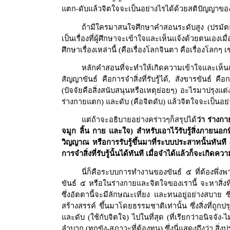
แตก-ดับแล้วจิตใจจะเป็นอย่างไรได้ด้วยสติปัญญาขอ
ถ้ามีใครมาสนใจศึกษาคำสอนระดับสูง (ปรมัตถ
เป็นเรื่องที่ผู้ศึกษาจะเข้าใจและเห็นแจ้งด้วยตนเองเ
ศึกษาเรื่องเหล่านี้ (คือเรื่องโลกจินตา คือเรื่องโลกๆ เ
หลักคำสอนที่จะทำให้เกิดความเข้าใจและเห็นแ
สัญญาขันธ์ คือการจำสิ่งที่รับรู้ได้
,
สังขารขันธ์ คือก
(ปัจจัยคือสิ่งสนับสนุนหรือเหตุย่อยๆ) อะไรมาปรุงแต่ง
ร่างกายแตก) และดับ (คือจิตดับ) แล้วจิตใจจะเป็นอย
แต่ถ้าจะอธิบายอย่างคร่าวๆก็สรุปได้
ว่า ร่างกา
จมูก ลิ้น กาย และใจ) สำหรับเอาไว้รับรู้สิ่งภายนอกท
วิญญาณ หรือการรับรู้ขึ้นมาที่ระบบประสาทนั้นทันที (
การจำสิ่งที่รับรู้นั้นได้ทันที เมื่อจำได้แล้วก็จะเกิดคว
นี่ก็คือระบบการทำงานของขันธ์ ๕ ที่ต้องพึ่งพา
ขันธ์ ๕ หรือในร่างกายและจิตใจของเรานี้ จะหาสิ่งที
ซึ่งอัตตานี้จะมีลักษณะเที่ยง และทนอยู่อย่างสบาย ซ
สร้างสรรค์ ขึ้นมาโดยธรรมชาติเท่านั้น ซึ่งสิ่งที่ถูก
และดับ (ใช้กับจิตใจ) ไปในที่สุด (ที่เรียกว่าอนิจจั
ลำบาก (ทุกขัง-สภาวะที่ต้องทน) ซึ่งนี่แสดงถึงว่า สิ่