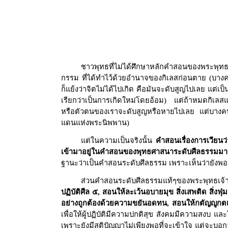
ชาวพุทธที่ไม่ได้ศึกษาหลักคำสอนของพระพุทธเจ้
กรรม ที่ได้ทำไว้ด้วยอำนาจของกิเลสก่อนตาย (บางคนก
ก็แย้งว่าจิตไม่ได้ไปเกิด คือมันจะดับสูญไปเลย แต่
เรียกว่าเป็นการเกิดใหม่โดยอ้อม) แต่ถ้าหมดกิเลสแล
หรือตัวตนของเราจะดับสูญหรือหายไปเลย แต่บางคนก็เช
แดนแห่งพระนิพพาน)
แต่ในความเป็นจริงนั้น
คำสอนเรื่องการเวียนว
เข้ามาอยู่ในคำสอนของพุทธศาสนาระดับศีลธรรมมาช้า
ฐานะว่าเป็นคำสอนระดับศีลธรรม เพราะเห็นว่ายังพอม
ส่วนคำสอนระดับศีลธรรมแท้ๆของพระพุทธเจ้านั
ปฏิบัติศีล ๕
,
สอนให้ละเว้นอบายมุข สิ่งเสพติด สิ่งฟุ่
อย่างถูกต้องด้วยความขยันอดทน
,
สอนให้กตัญญูกตเ
เพื่อให้ผู้ปฏิบัติมีความปกติสุข สังคมมีความสงบ แ
เพราะยังมีสติปัญญาไม่เพียงพอที่จะเข้าใจ แต่จะบอกว่