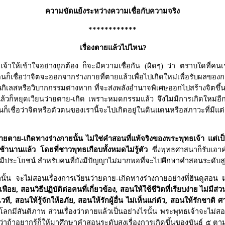
ความขัดแย้งระหว่างความเชื่อกับความจริง
************
เรื่องตายแล้วไปไหน?
าให้เข้าใจอย่างถูกต้อง ก็จะมีความเชื่อกัน (ผิดๆ) ว่า ตราบใดที่คนเราย
็เชื่อว่าจิตจะออกจากร่างกายที่ตายแล้วเพื่อไปเกิดใหม่เพื่อรับผลของก
เป็นกิเลสหรือวิบากกรรมต่างหาก ที่จะส่งพลังอำนาจพิเศษออกไปสร้างจิตขึ
้วก็หยุดเวียนว่ายตาย-เกิด เพราะหมดกรรมแล้ว จึงไม่มีการเกิดใหม่อีกต่
ื่อว่าจิตหรือตัวตนของเรานี้จะไปเกิดอยู่ในดินแดนหรือสภาวะที่มีแต่คว
่ายตาย-เกิดทางร่างกายนั้น ไม่ใช่คำสอนที่แท้จริงของพระพุทธเจ้า แต
นานแล้ว โดยที่ชาวพุทธเกือบทั้งหมดไม่รู้ตัว
ซึ่งพุทธศาสนาก็รับเอาค
ีประโยชน์ สำหรับคนที่ยังมีปัญญาไม่มากพอที่จะไปศึกษาคำสอนระดับสูง
้น จะไม่สอนเรื่องการเวียนว่ายตาย-เกิดทางร่างกายอย่างที่ฮินดูสอน
มเฟือย
,
สอนวิธีปฏิบัติต่อคนที่เกี่ยวข้อง
,
สอนให้ใช้ชีวิตที่เรียบง่าย ไม่มีส่ว
วที
,
สอนให้รู้จักให้อภัย
,
สอนให้รักผู้อื่น ไม่เห็นแก่ตัว
,
สอนให้รักชาติ ศ
ละโลกมีสันติภาพ ส่วนเรื่องว่าตายแล้วเป็นอย่างไรนั้น พระพุทธเจ้าจะไม
าถ้าอยากรู้ก็ให้มาศึกษาคำสอนระดับสูงเรื่องการเกิดขึ้นของขันธ์ ๕ ตามที