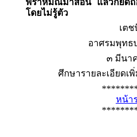
พราหมณ์มาสอน แล้วก็ยึดถื
โดยไม่รู้ตัว
เตชป
อาศรมพุทธบุ
๓ มีนา
ศึกษารายละเอียดเพิ่ม
*******
หน้า
*******