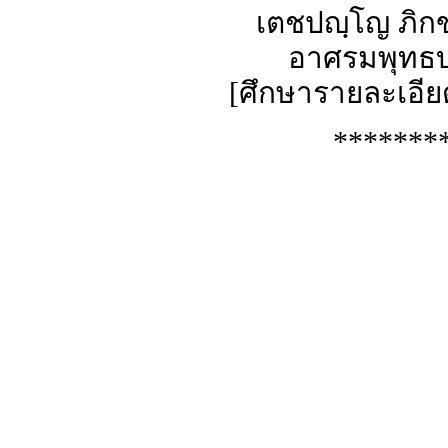
เตชปญฺโญ ภิก
อาศรมพุทธบุ
[
ศึกษารายละเอียด
*******