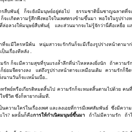
ารสืบพันธุ์
ก็จะยังมีมนุษย์อยู่ต่อไป
ธรรมชาตินั้นชาญฉลาดที่จะท
สาว ก็จะเกิดความรู้สึกพึงพอใจในเพศตรงข้ามขึ้นมา
พอใจในรูปร่างห
ี่ล่อลวงให้มนุษย์สืบพันธุ์
และส่วนมากจะไม่รู้จักว่านี่คือเหยื่อ แล
ที่จะมีใครหนีพ้น
หนุ่มสาวจะรักกันก็จะมีเรื่องรูปร่างหน้าตามา
เป็นเรื่องทีหลัง
.
ามรัก ก็จะมีความสุขที่รุนแรงล้ำลึกที่น่าไหลหลงยิ่งนัก
ถ้าความรั
ก็ย่อมจืดจางลง
แต่ถึงรูปร่างหน้าตาจะเหมือนเดิม
ความรักก็จืด
่งนานวันก็จะเหม็นเบื่อ
..
ื่อทรัพย์หรือเกียรติหมดสิ้นไป ความรักก็จะหมดสิ้นตามไปด้วย คนท
ชีวิต ซึ่งก็หายากเต็มที
.
ป็นความใคร่ในเรื่องเพศ และลงเอยที่การมีเพศสัมพันธ์
ซึ่งมีควา
อะไร
?
ผลนั้นก็คือ
การให้กำเนิดมนุษย์ขึ้นมา
ถ้าไม่มีความรัก
ถ้า