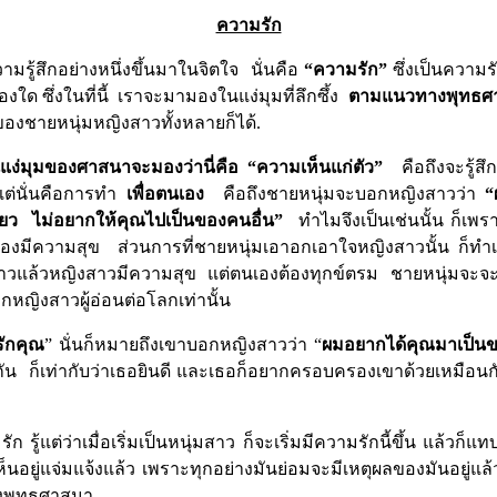
ความรัก
ามรู้สึกอย่างหนึ่งขึ้นมาในจิตใจ
นั่นคือ
“
ความรัก
”
ซึ่งเป็นความ
ใด ซึ่งในที่นี้
เราจะมามองในแง่มุมที่ลึกซึ้ง
ตามแนวทางพุทธศ
นของชายหนุ่มหญิงสาวทั้งหลายก็ได้
.
แง่มุมของศาสนาจะมองว่านี่คือ
“
ความเห็นแก่ตัว
”
คือถึงจะรู้
แต่นั่นคือการทำ
เพื่อตนเอง
คือถึงชายหนุ่มจะบอกหญิงสาวว่า
“
ียว
ไม่อยากให้คุณไปเป็นของคนอื่น
”
ทำไมจึงเป็นเช่นนั้น ก็เพ
นเองมีความสุข
ส่วนการที่ชายหนุ่มเอาอกเอาใจหญิงสาวนั้น ก็ทำเ
สาวแล้วหญิงสาวมีความสุข
แต่ตนเองต้องทุกข์ตรม
ชายหนุ่มจะจะย
อกหญิงสาวผู้อ่อนต่อโลกเท่านั้น
ักคุณ
”
นั่นก็หมายถึงเขาบอกหญิงสาวว่า
“
ผมอยากได้คุณมาเป็นขอ
ัน
ก็เท่ากับว่าเธอยินดี และเธอก็อยากครอบครองเขาด้วยเหมือนก
รู้แต่ว่าเมื่อเริ่มเป็นหนุ่มสาว ก็จะเริ่มมีความรักนี้ขึ้น แล้
เห็นอยู่แจ่มแจ้งแล้ว เพราะทุกอย่างมันย่อมจะมีเหตุผลของมันอยู่แล
ของพุทธศาสนา
.