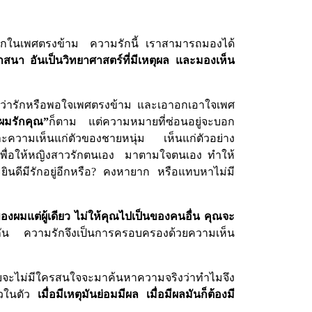
รักในเพศตรงข้าม
ความรักนี้
เราสามารถมองได้
าสนา
อันเป็นวิทยาศาสตร์ที่มีเหตุผล
และมองเห็น
สึกว่ารักหรือพอใจเพศตรงข้าม และเอาอกเอาใจเพศ
ผมรักคุณ
”
ก็ตาม
แต่ความหมายที่ซ่อนอยู่จะบอก
ราะความเห็นแก่ตัวของชายหนุ่ม
เห็นแก่ตัวอย่าง
พื่อให้หญิงสาวรักตนเอง
มาตามใจตนเอง ทำให้
ินดีมีรักอยู่อีกหรือ
?
คงหายาก
หรือแทบหาไม่มี
งผมแต่ผู้เดียว ไม่ให้คุณไปเป็นของคนอื่น คุณจะ
ัน
ความรักจึงเป็นการครอบครองด้วยความเห็น
วก็แทบจะไม่มีใครสนใจจะมาค้นหาความจริงว่าทำไมจึง
้วในตัว
เมื่อมีเหตุมันย่อมมีผล
เมื่อมีผลมันก็ต้องมี