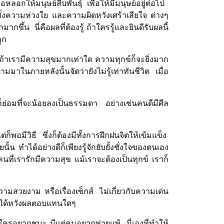
่อหลอกให้มนุษย์สืบพันธุ์
เพื่อให้มีมนุษย์อยู่ต่อไป
ระ ทั้งความห่วงใย และความผิดหวังเศร้าเสียใจ ต่างๆ
ากมากขึ้น
นี่คือผลที่ต้องรู้ ถ้าใครรู้และยินดีรับผลนี้
ูก
งถ้าเรามีความสุขมากเท่าใด ความทุกข์ก็จะยิ่งมาก
าในภายหลังนั้นจัดว่ายังไม่รู้เท่าทันชีวิต เมื่อ
็ย่อมที่จะน้อยลงเป็นธรรมดา อย่างเช่นคนดีมีศีล
อมีวิธี ซึ่งก็ต้องมีทั้งการฝึกฝนจิตให้เข้มแข็ง
นั้น ทำได้อย่างดีก็เพียงรู้จักยับยั้งชั่งใจของตนเอง
าคนที่เรารักมีความสุข แม้เราจะต้องเป็นทุกข์ เราก็
วามสวยงาม หรือเรื่องเซ็กส์ ไม่เกี่ยวกับความเด่น
งไม่ได้หวังผลตอบแทนใดๆ
ีใครอยากชนะ มีแต่คนอยากพ่ายแพ้
นี่เองที่ทำให้