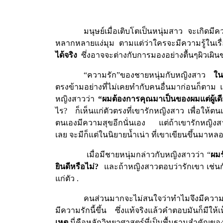
มนุษย์เมื่อเติบโตเป็นหนุ่มสาว
จะเกิดมีคว
หลากหลายแง่มุม
ตามแต่ว่าใครจะมีความรู้ในเรื่อง
ได้จริง
ซึ่งอาจจะต่างกับการมองอย่างตื้นๆผิวเผิ
“
ความรัก
”
ของชายหนุ่มกับหญิงสาว
ใน
ตรงข้ามอย่างที่ไม่เคยทำกับคนอื่นมาก่อนก็ตาม 
หญิงสาวว่า
“
ผมต้องการคุณมาเป็นของผมแต่ผู้เด
ไร
?
ก็เห็นแก่ตัวตรงที่เขารักหญิงสาว เพื่อให้ต
ตนเองมีความสุขอีกนั่นเอง
แต่ถ้าเขารักหญิง
เลย จะมีก็แต่ในนิยายน้ำเน่า ที่เขาเขียนขึ้นมาหล
เมื่อมีชายหนุ่มกล่าวกับหญิงสาวว่า
“
ผมร
ยินดีหรือไม่
?
และถ้าหญิงสาวตอบว่ารักเขา เช่นก
แก่ตัว
.
คนส่วนมากจะไม่สนใจว่าทำไมจึงมีความรัก 
มีความรักนี้ขึ้น
ซึ่งแท้จริงแล้วคำตอบมันก็มีให้
เหตุ
นี่คือหลักวิทยาศาสตร์ที่เป็นพื้นฐานสำคัญ