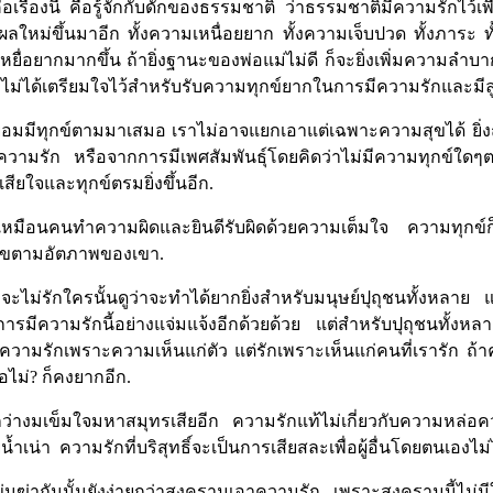
เรื่องนี้
คือรู้จักกับดักของธรรมชาติ
ว่าธรรมชาติมีความรักไว้เพื
มต้นรับผลใหม่ขึ้นมาอีก ทั้งความเหนื่อยยาก ทั้งความเจ็บปวด ทั้งภา
่งเหยื่อยากมากขึ้น ถ้ายิ่งฐานะของพ่อแม่ไม่ดี ก็จะยิ่งเพิ่มความลำบ
 เพราะไม่ได้เตรียมใจไว้สำหรับรับความทุกข์ยากในการมีความรักและมีล
ขก็ย่อมมีทุกข์ตามมาเสมอ เราไม่อาจแยกเอาแต่เฉพาะความสุขได้ ยิ่
ความรัก หรือจากการมีเพศสัมพันธุ์โดยคิดว่าไม่มีความทุกข์ใดๆตามม
ียใจและทุกข์ตรมยิ่งขึ้นอีก
.
อง เหมือนคนทำความผิดและยินดีรับผิดด้วยความเต็มใจ ความทุกข์ก
มสุขตามอัตภาพของเขา
.
รักใครนั้นดูว่าจะทำได้ยากยิ่งสำหรับมนุษย์ปุถุชนทั้งหลาย แต่ก็พ
ารมีความรักนี้อย่างแจ่มแจ้งอีกด้วยด้วย
แต่สำหรับปุถุชนทั้งหลาย
ไม่มีความรักเพราะความเห็นแก่ตัว แต่รักเพราะเห็นแก่คนที่เรารัก ถ้
อไม่
?
ก็คงยากอีก
.
่งกว่างมเข็มใจมหาสมุทรเสียอีก ความรักแท้ไม่เกี่ยวกับความหล่อค
ยน้ำเน่า ความรักที่บริสุทธิ์จะเป็นการเสียสละเพื่อผู้อื่นโดยตนเอ
นฆ่ากันนั้นยังง่ายกว่าสงครามเอาความรัก
เพราะสงครามนี้ไม่ม