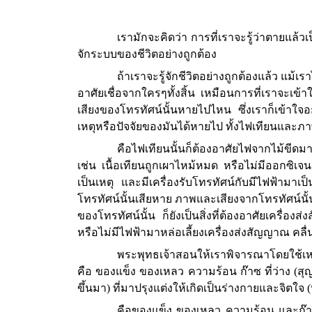
เรามักจะคิดว่า การที่เราจะรู้ว่าตายแล้วเป
จักระบบของชีวิตอย่างถูกต้อง
ถ้าเราจะรู้จักชีวิตอย่างถูกต้องแล้ว แม้
อาศัยเชื่อจากใครๆทั้งสิ้น เหมือนการที่เราจะเข้
เสียงของโทรทัศน์นั้นหายไปไหน ซึ่งเราก็เข้าใจอยู
เหตุหรือปัจจัยของมันได้หายไป ทั้งไฟเทียนและภ
คือไฟเทียนนั้นก็ต้องอาศัยไฟจากไม้ขีดมาเ
เช่น เนื้อเทียนถูกเผาไหม้หมด หรือไม่มีออกซิเ
เป็นเหตุ และมีเครื่องรับโทรทัศน์กับมีไฟฟ้ามาเป
โทรทัศน์นั้นเสียหาย ภาพและเสียงจากโทรทัศน์นั้นก็
ของโทรทัศน์นั้น ก็ยังเป็นสิ่งที่ต้องอาศัยเครื่อ
หรือไม่มีไฟฟ้ามาหล่อเลี้ยงเครื่องส่งสัญญาณ คลื
พระพุทธเจ้าสอนให้เราพิจารณาโดยใช้เหตุผล
คือ ของแข็ง ของเหลว ความร้อน ก๊าซ ที่ว่าง (สุ
ขึ้นมา) ที่มาปรุงแต่งให้เกิดเป็นร่างกายและจิตใจ (
คือของแข็ง ของเหลว ความร้อน และก๊าซ นี้ก็