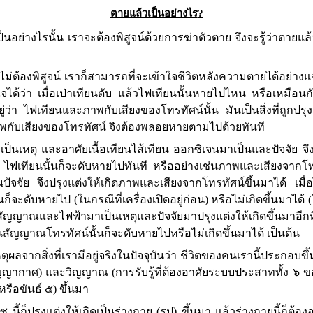
ตายแล้วเป็นอย่างไร
?
็นอย่างไรนั้น เราจะต้องพิสูจน์ด้วยการฆ่าตัวตาย จึงจะรู้ว่าตายแล้ว
เราไม่ต้องพิสูจน์ เราก็สามารถที่จะเข้าใจชีวิตหลังความตายได้อย่
าใจได้ว่า เมื่อเป่าเทียนดับ แล้วไฟเทียนนั้นหายไปไหน หรือเหมือนก
่ว่า ไฟเทียนและภาพกับเสียงของโทรทัศน์นั้น มันเป็นสิ่งที่ถูกปรุงแ
าพกับเสียงของโทรทัศน์ จึงต้องพลอยหายตามไปด้วยทันที
ป็นเหตุ และอาศัยเนื้อเทียนไส้เทียน ออกซิเจนมาเป็นและปัจจัย จึงปร
จน ไฟเทียนนั้นก็จะดับหายไปทันที หรืออย่างเช่นภาพและเสียงจาก
็นปัจจัย จึงปรุงแต่งให้เกิดภาพและเสียงจากโทรทัศน์ขึ้นมาได้ เมื่
จะดับหายไป (ในกรณีที่เครื่องเปิดอยู่ก่อน) หรือไม่เกิดขึ้นมาได้ 
งส่งสัญญาณและไฟฟ้ามาเป็นเหตุและปัจจัยมาปรุงแต่งให้เกิดขึ้นมาอี
่นสัญญาณโทรทัศน์นั้นก็จะดับหายไปหรือไม่เกิดขึ้นมาได้ เป็นต้น
จากสิ่งที่เรามีอยู่จริงในปัจจุบันว่า ชีวิตของคนเรานี้ประกอบขึ้น
ญญากาศ) และวิญญาณ (การรับรู้ที่ต้องอาศัยระบบประสาททั้ง ๖ ของร
หรือขันธ์ ๕) ขึ้นมา
ปรุงแต่งให้เกิดเป็นร่างกาย (รูป) ขึ้นมา แล้วร่างกายนี้ก็ต้องอาศัย