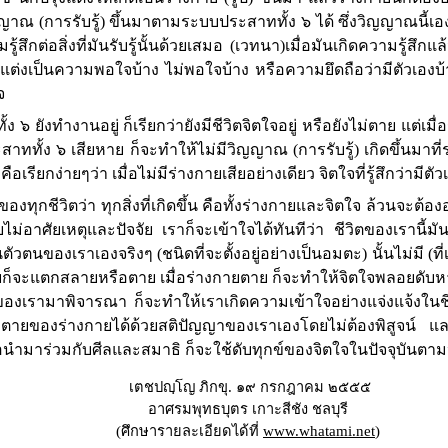
ญาณ (การรับรู้) ขึ้นมาตามระบบประสาททั้ง ๖ ได้ ซึ่งวิญญาณนี้เองที่
กต่อสิ่งที่มันรับรู้นั้นด้วยเสมอ (เวทนา)เมื่อมันเกิดความรู้สึกแล้ว 
รุงแต่งเป็นความพอใจบ้าง ไม่พอใจบ้าง หรือความยึดถือว่ามีตัวเองบ้
จ
้ง ๖ ยังทำงานอยู่ ก็เรียกว่ายังมีชีวิตจิตใจอยู่ หรือยังไม่ตาย แต
าททั้ง ๖ เสียหาย ก็จะทำให้ไม่มีวิญญาณ (การรับรู้) เกิดขึ้นมาที
ียกง่ายๆว่า เมื่อไม่มีร่างกายเสียอย่างเดียว จิตใจที่รู้สึกว่ามีตั
งทุกชีวิตว่า ทุกสิ่งที่เกิดขึ้น คือทั้งร่างกายและจิตใจ ล้วนจะต้อง
โดยไม่อาศัยเหตุและปัจจัย เราก็จะเข้าใจได้ทันทีว่า ชีวิตของเรานี้มั
ป็นตัวตนของเราเองจริงๆ (ชนิดที่จะตั้งอยู่อย่างเป็นอมตะ) นั้นไม่มี (
็จะแตกสลายหรือตาย เมื่อร่างกายตาย ก็จะทำให้จิตใจพลอยดับหายต
วิตของเรามาพิจารณา ก็จะทำให้เราเกิดความเข้าใจอย่างแจ่งแจ้งในช
ตายของร่างกายได้ด้วยสติปัญญาของเราเองโดยไม่ต้องพิสูจน์ และ
ื่อนำมาร่วมกับศีลและสมาธิ ก็จะใช้ดับทุกข์ของจิตใจในปัจจุบันตา
เตชปญฺโญ ภิกขุ. ๑๙ กรกฎาคม ๒๕๕๕
อาศรมพุทธบุตร เกาะสีชัง ชลบุรี
(ศึกษารายละเอียดได้
ที่
www.whatami.net
)