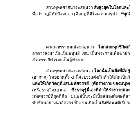
ส่วนพุทธศาสนาจะสอนว่า
สิ่งสูงสุดในโลกแล
ชื่อว่า กฎอิทัปปัจจยตา (คือกฎที่มีใจความสรุปว่า
“
ทุกส
ศาสนาพราหมณ์จะสอนว่า
โลกและทุกชีวิตเ
อวตารลงมาเป็นเป็นมนุษย์ เช่น เป็นพระรามเพื่อฆ่ายั
ส่วนพระอิศวรจะเป็นผู้ทำลาย
ส่วนพุทธศาสนาจะสอนว่า
โลกนั้นเป็นสิ่งที่ม
(อากาศ) โดยธาตุทั้ง ๔ นี้จะปรุงแต่งกันทำให้เกิดเป็นวั
แต่งให้เกิดวัตถุที่แสนมหัศจรรย์ (คือร่างกายของมนุษ
(หรือธาตุวิญญาณ)
ซึ่งธาตุรู้นี้เองที่ทำให้ร่าง
มหัศจรรย์ที่สุดก็คือ มนุษย์นั้นจะมีเนื้อสมองพิเศษที
ซับซ้อนอย่างน่าอัศจรรย์ยิ่ง จนเกิดเป็นสิ่งที่สมมติเรียก