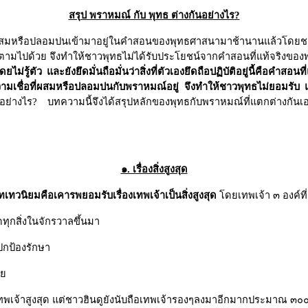
สรุป พราหมณ์ กับ พุทธ ต่างกันอย่างไร
?
มหรือปลอมปนเข้ามาอยู่ในคำสอนของพุทธศาสนามาช้านานแล้วโดยชาวพุ
าดตามไปด้วย จึงทำให้ชาวพุทธไม่ได้รับประโยชน์จากคำสอนที่แท้จริงของ
้ตัว และยังยึดมั่นถือมั่นว่าสิ่งที่ตัวเองยึดถือปฏิบัติอยู่นี้คือคำสอนที
ความเชื่อที่ผสมหรือปลอมปนกับพราหมณ์อยู่ จึงทำให้ชาวพุทธไม่ยอมรับ
ย่างไร
?
บทความนี้จึงได้สรุปหลักของพุทธกับพราหมณ์ที่แตกต่างกันเอาไว
๑. เรื่องสิ่งสูงสุด
ทวนิยมคือเคารพยอมรับเรื่องเทพเจ้าเป็นสิ่งสูงสุด
โดยเทพเจ้า ๓ องค์ที
ิดทุกสิ่งในจักรวาลขึ้นมา
ปกป้องรักษา
าย
่เป็นเทพเจ้าสูงสุด แต่ชาวฮินดูยังนับถือเทพเจ้ารองๆลงมาอีกมากประมาณ ๓๐๐