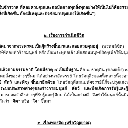
ะในจักรวาล
ที่คอยควบคุมและดลบันดาลทุกสิ่งทุกอย่างให้เป็นไปก็คือธร
ิ่งที่เกิดขึ้น ต้องมีเหตุและปัจจัยมาปรุงแต่งให้เกิดขึ้น
”
)
๒. เรื่องการกำเนิดชีวิต
กิดมาจากพระพรหมเป็นผู้สร้างขึ้นมาและคอยควบคุมอยู่
(พรหมลิขิต) ส
กษ์ที่คอยทำร้ายมนุษย์ หรือเป็นพระพุทธเจ้าเพื่อสอนมนุษย์ผิดๆเพื่อให้
ีอยู่แล้วตามธรรมชาติ โดยมีธาตุ ๔ เป็นพื้นฐาน
คือ ๑. ธาตุดิน (ของแข็ง) 
ตถุสิ่งของต่างๆขึ้นมาได้อย่างน่าอัศจรรย์ โดยวัตถุสิ่งของทั้งหลายนี้จะอา
ย์ สัตว์ และพืช) ขึ้นมาอีกด้วย
โดยวัตถุที่แสนมหัศจรรย์นี้ก็จะปรุงแต่งหร
กายและระบบประสาทต่างๆของร่างกายมนุษย์ สัตว์ และพืชเกิดการรับรู้แล
่สามารถจดจำสิ่งต่างๆที่รับรู้และรู้สึกมาได้เป็นอย่างดี จึงทำให้มนุษย
กันว่า
"จิต"
หรือ
"ใจ"
ขึ้นมา
๓. เรื่องของจิต (หรือวิญญาณ)