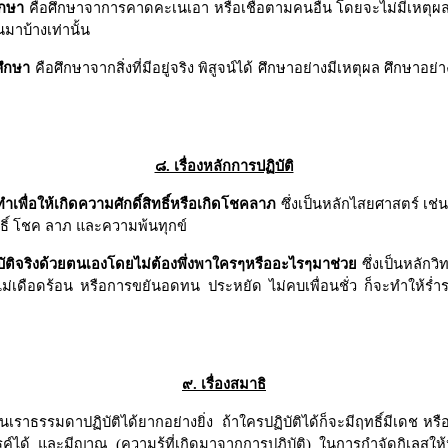
ึกษา
คือศึกษาจาการคาดคะเนเอา หรือเชื่อตามคนอื่น โดยจะไม่มีเหตุผล 
นมาบ้างเท่านั้น
ศึกษา
คือศึกษาจากสิ่งที่มีอยู่จริง พิสูจน์ได้ ศึกษาอย่างมีเหตุผล ศึกษาอย
๘. เรื่องหลักการปฏิบัติ
ำเพื่อให้เกิดความศักดิ์สิทธิ์หรือเกิดโชคลาภ
ซึ่งเป็นหลักไสยศาสตร์ เช่
ิทธิ์ โชค ลาภ และความพ้นทุกข์
ิบัติจริงด้วยตนเองโดยไม่ต้องพึ่งพาใครๆหรืออะไรๆมาช่วย
ซึ่งเป็นหลักว
ตไม่เดือดร้อน หรือการขยันอดทน ประหยัด ไม่คบเพื่อนชั่ว ก็จะทำให้ร่ำ
๙. เรื่องสมาธิ
เราธรรมดาปฏิบัติได้ยากอย่างยิ่ง
ถ้าใครปฏิบัติได้ก็จะมีฤทธิ์มีเดช 
รค์ได้ และมีญาณ (ความรู้ที่เกิดมาจากการปฏิบัติ) ในการกำจัดกิเลสให้