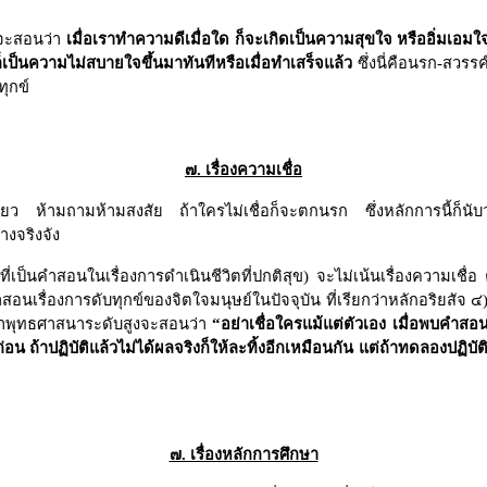
จะสอนว่า
เมื่อเราทำความดีเมื่อใด ก็จะเกิดเป็นความสุขใจ หรืออิ่มเอมใจ
ก็เป็นความไม่สบายใจขึ้นมาทันทีหรือเมื่อทำเสร็จแล้ว
ซึ่งนี่คือนรก-สวรรค์
ทุกข์
๗. เรื่องความเชื่อ
ว ห้ามถามห้ามสงสัย ถ้าใครไม่เชื่อก็จะตกนรก ซึ่งหลักการนี้ก็นับว่าด
างจริงจัง
เป็นคำสอนในเรื่องการดำเนินชีวิตที่ปกติสุข) จะไม่เน้นเรื่องความเชื่อ
สอนเรื่องการดับทุกข์ของจิตใจมนุษย์ในปัจจุบัน ที่เรียกว่าหลักอริยสัจ ๔
ุปว่าพุทธศาสนาระดับสูงจะสอนว่า
“
อย่าเชื่อใครแม้แต่ตัวเอง เมื่อพบคำสอน
่อน ถ้าปฏิบัติแล้วไม่ได้ผลจริงก็ให้ละทิ้งอีกเหมือนกัน แต่ถ้าทดลองปฏิบัต
๗. เรื่องหลักการศึกษา