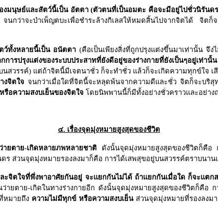
งมนุษย์และสัตว์นี้เป็น อัตตา (ตัวตนที่เป็นอมตะ คือจะมีอยู่ไปชั่วนิ
 จนกว่าจะบำเพ็ญตบะเพื่อชำระล้างกิเลสให้หมดสิ้นไปจากจิตได้ จิตก็จ
ว์ทั้งหลายนี้เป็น อนัตตา
(คือเป็นเพียงสิ่งที่ถูกปรุงแต่งขึ้นมาเท่านั้น จึ
จากการปรุงแต่งของระบบประสาทที่ยังดีอยู่ของร่างกายที่ยังเป็นๆอยู่เท่านั้
่บนสวรรค์) แต่ถ้าจิตนี้มีเจตนาชั่ว ก็จะทำชั่ว แล้วก็จะเกิดความทุกข์ใจ เสี
นทางจิตใจ
จนกว่าเมื่อใดที่จิตนี้จะหลุดพ้นจากความดีและชั่ว จิตก็จะบริสุ
์ หรือความสงบเย็นของจิตใจ
โดยนิพพานนี้ก็มีทั้งอย่างชั่วคราวและอย่างถา
๔. เรื่องจุดมุ่งหมายสูงสุดของชีวิต
ยนว่ายตาย-เกิดหลายภพหลายชาติ
ดังนั้นจุดมุ่งหมายสูงสุดของชีวิตก็คือ
ิรันดร ส่วนจุดมุ่งหมายรองลงมาก็คือ การได้เสพสุขอยู่บนสวรรค์ตราบนา
ยและจิตใจที่พึ่งพาอาศัยกันอยู่ จะแยกกันไม่ได้ ถ้าแยกกันเมื่อใด ก็จะแต
ว่ายตาย-เกิดในทางร่างกายอีก ดังนั้นจุดมุ่งหมายสูงสุดของชีวิตก็คือ การ
ี่หมายถึง
ความไม่มีทุกข์ หรือความสงบเย็น
ส่วนจุดมุ่งหมายที่รองลงมาก