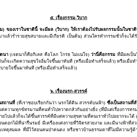
๕. เรื่องกรรม-วิบาก
) ของเราในชาตินี้ จะมีผล (วิบาก) ให้เราต้องไปรับผลกรรมนั้นในชาติ
ิดมาแล้วร่ำรวยสุขสบายและมีเกียรติ เป็นต้น) ส่วนใครทำกรรมชั่วก็จะได้
จตนา
(เจตนาก็คือกิเลส คือโลภ โกรธ ไม่แน่ใจ)
ว่านี่คือกรรม
ที่มีผลเป็
วมันก็จะเกิดความสุขใจอิ่มใจขึ้นมาทันที (หรือเมื่อทำเสร็จแล้ว) หรือเมื่อทำกรรม
บายใจขึ้นมาทันที (หรือเมื่อทำเสร็จแล้ว)
๖. เรื่องนรก-สวรรค์
นสถานที่
(ที่เราชอบเรียกกันว่า นรกใต้ดิน สวรรค์บนฟ้า)
ซึ่งเป็นสถานที่
่ความทุกข์ทรมานที่คนทั่วไปหวาดกลัวกันอย่างยิ่ง (ที่มีแต่เรื่องการทรม
่อตายไปแล้วก็จะได้ขึ้นสวรรค์ที่มีแต่ความสุขตามที่คนเราทั่วไปอยากจะได้ (
ดอกไม้ที่น่ารื่นรมย์ มีเครื่องแต่งกายที่วิจิตรสวยงาม และมีนางฟ้าที่สว
ที่สมเหตุสมผล ที่มีไว้สอนคนป่าคนดง หรือชาวบ้านธรรมดาที่ไม่มีความรู้