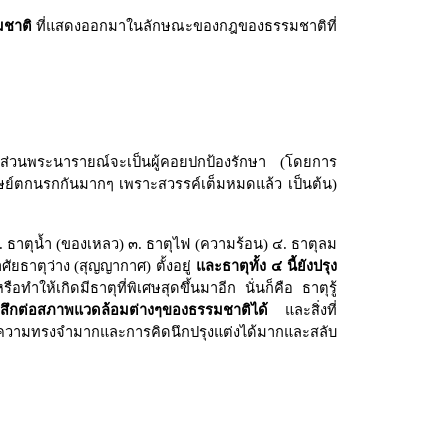
รมชาติ
ที่แสดงออกมาในลักษณะของกฎของธรรมชาติที่
่วนพระนารายณ์จะเป็นผู้คอยปกป้องรักษา (โดยการ
มนุษย์ตกนรกกันมากๆ เพราะสวรรค์เต็มหมดแล้ว เป็นต้น)
๒. ธาตุน้ำ (ของเหลว) ๓. ธาตุไฟ (ความร้อน) ๔. ธาตุลม
ศัยธาตุว่าง (สุญญากาศ) ตั้งอยู่
และธาตุทั้ง ๔ นี้ยังปรุง
ือทำให้เกิดมีธาตุที่พิเศษสุดขึ้นมาอีก นั่นก็คือ ธาตุรู้
ะรู้สึกต่อสภาพแวดล้อมต่างๆของธรรมชาติได้
และสิ่งที่
์นั้นมีความทรงจำมากและการคิดนึกปรุงแต่งได้มากและสลับ