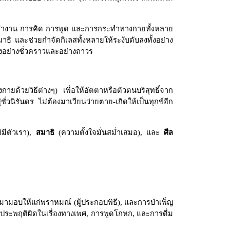
รทำงาน การคิด การพูด และการกระทำทางกายทั้งหลาย
ธิ และช่วยกำจัดกิเลสทั้งหลายให้ระงับดับลงทั้งอย่าง
้งอย่างชั่วคราวและอย่างถาวร
้วยวิธีต่างๆ) เพื่อให้อัตตาหรือตัวตนบริสุทธิ์จาก
่วนิรันดร ไม่ต้องมาเวียนว่ายตาย-เกิดให้เป็นทุกข์อีก
มีตัวเรา)
,
สมาธิ
(ความตั้งใจมั่นสม่ำเสมอ)
,
และ
ศีล
มามอบให้แก่พราหมณ์ (ผู้ประกอบพิธี)
,
และการบำเพ็ญ
ประพฤติผิดในเรื่องทางเพศ
,
การพูดโกหก
,
และการดื่ม