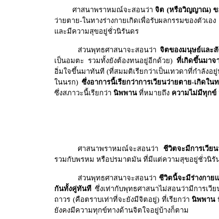
ศาสนาพราหมณ์จะสอนว่า
จิต (หรือวิญญาณ) ขอ
ว่ายตาย-ในทางร่างกายเกิดเพื่อรับผลกรรมของตัวเอง
และมีความสุขอยู่ชั่วนิรันดร
ส่วนพุทธศาสนาจะสอนว่า
จิตของมนุษย์และสัต
เป็นอมตะ รวมทั้งยังต้องทนอยู่อีกด้วย)
ที่เกิดขึ้นมา
อิ่มใจขึ้นมาทันที (ที่สมมติเรียกว่าเป็นเทวดาที่กำลังอยู
ในนรก)
ซึ่งอาการนี้เรียกว่าการเวียนว่ายตาย-เกิดใ
ซึ่งสภาวะนี้เรียกว่า
นิพพาน
ที่หมายถึง
ความไม่มีทุกข
ศาสนาพราหมณ์จะสอนว่า
ชีวิตจะมีการเวี
รวมกับพรหม หรือปรมาตมัน ที่มีแต่ความสุขอยู่ชั่วน
ส่วนพุทธศาสนาจะสอนว่า
ชีวิตนี้จะมีร่างกา
กันทั้งคู่ทันที
ซึ่งเท่ากับพุทธศาสนาไม่สอนว่ามีการเวียน
ถาวร (คือตราบเท่าที่จะยังมีจิตอยู่) ที่เรียกว่า
นิพพาน
ท
ยังคงมีความทุกข์ทางด้านจิตใจอยู่บ้างก็ตาม