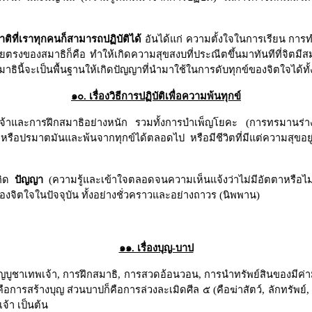
ที่เราทุกคนก็สามารถปฏิบัติได้
อันได้แก่ ความตั้งใจในการเรียน กา
รงของสมาธิก็คือ ทำให้เกิดความสุขสงบที่ประณีตขึ้นมาทันทีที่จิตมีสมา
ธินี้จะเป็นพื้นฐานให้เกิดปัญญาที่นำมาใช้ในการดับทุกข์ของจิตใจได้ทั
๑๐. เรื่องวิธีการปฏิบัติเพื่อความพ้นทุกข์
และการฝึกสมาธิอย่างหนัก รวมทั้งการบำเพ็ญโยคะ (การทรมานร่างกายด
หรือปรมาตมันและพ้นจากทุกข์ได้ตลอดไป หรือมีชีวิตที่มีแต่ความสุขอยู่ชั
ิด
ปัญญา
(ความรู้และเข้าใจตลอดจนความเห็นแจ้งว่าไม่มีอัตตาหรือไม่
ของจิตใจในปัจจุบัน ทั้งอย่างชั่วคราวและอย่างถาวร (นิพพาน)
๑๑. เรื่องบุญ-บาป
ญบูชาเทพเจ้า
,
การฝึกสมาธิ
,
การสวดอ้อนวอน
,
การนำทรัพย์สินของมีค่า
อการสร้างบุญ ส่วนบาปก็คือการล่วงละเมิดศีล ๕ (คือฆ่าสัตว์
,
ลักทรัพย์
,
เจ้า เป็นต้น