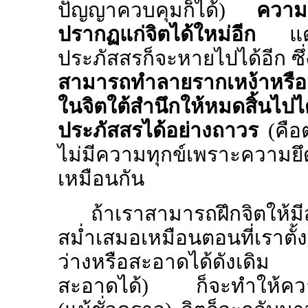
ปัญญาควบคุมก็ได้)
ความ
ปรากฏแก่จิตได้ใหม่อีก
แ
ประภัสสรก็จะหายไปได้อีก ซึ่ง
สามารถทำลายรากเหง้าหรือต้น
ในจิตใต้สำนึกให้หมดสิ้
ประภัสสรได้อย่างถาวร
(คือต
ไม่มีความทุกข์เพราะความยึด
เหมือนกัน
ถ้าเราสามารถฝึกจิตให
สม่ำเสมอเหมือนตอนที่เราตั้
ว่างหรือสะอาดได้ดังเดิม 
สะอาดได้)
ก็จะทำให้คว