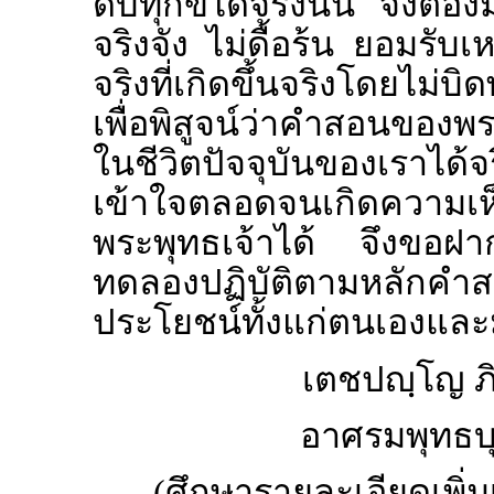
ดับทุกข์ได้จริงนั้น จึงต้อ
จริงจัง ไม่ดื้อร้น ยอมรั
จริงที่เกิดขึ้นจริงโดยไม่บ
เพื่อพิสูจน์ว่าคำสอนของพร
ในชีวิตปัจจุบันของเราได้จร
เข้าใจตลอดจนเกิดความเห็
พระพุทธเจ้าได้ จึงขอฝา
ทดลองปฏิบัติตามหลักคำส
ประโยชน์ทั้งแก่ตนเองและ
เตชปญฺโญ ภ
อาศรมพุทธบุต
(ศึกษารายละเอียดเพิ่