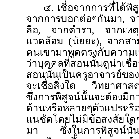
๔. เชื่อจากการที่ได้พิ
จากการบอกต่อๆกันมา, จ
ลือ, จากตำรา, จากเหต
แวดล้อม (นัยยะ), จากสาม
คนเขามาพูดตรงกับความเห็น
ว่าบุคคลที่สอนนั้นดูน่าเช
สอนนั้นเป็นครูอาจารย์ของเ
จะเชื่อสิ่งใด วิทยาศาสตร์
ซึ่งการพิสูจน์นั้นจะต้อง
ด้านหรือหลายๆตัวแปรหร
แน่ชัดโดยไม่มีข้อสงสัยใดๆ
มา ซึ่งในการพิสูจน์นั้